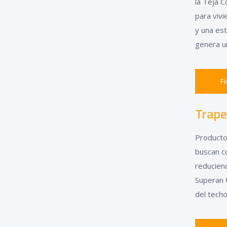
la Teja 
para vivi
y una es
genera u
Fi
Trape
Producto
buscan c
reduciend
Superan 
del techo