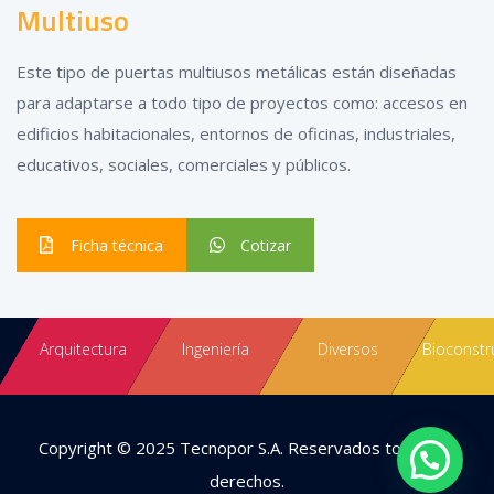
Multiuso
Este tipo de puertas multiusos metálicas están diseñadas
para adaptarse a todo tipo de proyectos como: accesos en
edificios habitacionales, entornos de oficinas, industriales,
educativos, sociales, comerciales y públicos.
Ficha técnica
Cotizar
Arquitectura
Ingeniería
Diversos
Bioconstr
Copyright © 2025
Tecnopor S.A.
Reservados todos los
derechos.